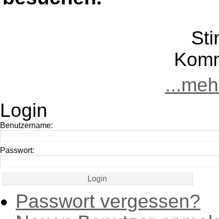
St
Komm
...me
Login
Benutzername:
Passwort:
Passwort vergessen?