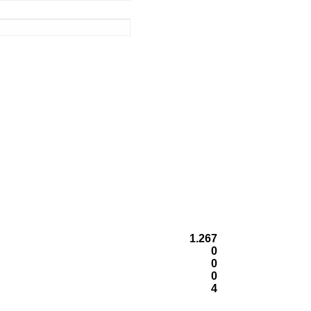
1.267
0
0
0
4