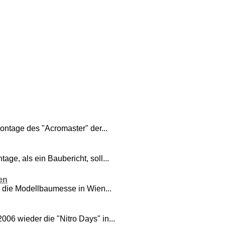
ntage des "Acromaster" der...
e, als ein Baubericht, soll...
en
 die Modellbaumesse in Wien...
06 wieder die "Nitro Days" in...